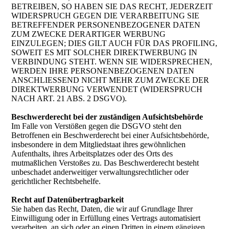
BETREIBEN, SO HABEN SIE DAS RECHT, JEDERZEIT
WIDERSPRUCH GEGEN DIE VERARBEITUNG SIE
BETREFFENDER PERSONENBEZOGENER DATEN
ZUM ZWECKE DERARTIGER WERBUNG
EINZULEGEN; DIES GILT AUCH FÜR DAS PROFILING,
SOWEIT ES MIT SOLCHER DIREKTWERBUNG IN
VERBINDUNG STEHT. WENN SIE WIDERSPRECHEN,
WERDEN IHRE PERSONENBEZOGENEN DATEN
ANSCHLIESSEND NICHT MEHR ZUM ZWECKE DER
DIREKTWERBUNG VERWENDET (WIDERSPRUCH
NACH ART. 21 ABS. 2 DSGVO).
Beschwerderecht bei der zuständigen Aufsichtsbehörde
Im Falle von Verstößen gegen die DSGVO steht den
Betroffenen ein Beschwerderecht bei einer Aufsichtsbehörde,
insbesondere in dem Mitgliedstaat ihres gewöhnlichen
Aufenthalts, ihres Arbeitsplatzes oder des Orts des
mutmaßlichen Verstoßes zu. Das Beschwerderecht besteht
unbeschadet anderweitiger verwaltungsrechtlicher oder
gerichtlicher Rechtsbehelfe.
Recht auf Datenübertragbarkeit
Sie haben das Recht, Daten, die wir auf Grundlage Ihrer
Einwilligung oder in Erfüllung eines Vertrags automatisiert
verarbeiten, an sich oder an einen Dritten in einem gängigen,