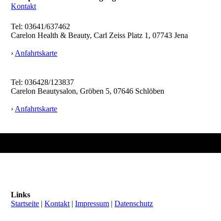
Kontakt
Standort Jena
Tel: 03641/637462
Carelon Health & Beauty, Carl Zeiss Platz 1, 07743 Jena
›
Anfahrtskarte
Standort Schlöben
Tel: 036428/123837
Carelon Beautysalon, Gröben 5, 07646 Schlöben
›
Anfahrtskarte
Links
Startseite
|
Kontakt
|
Impressum
|
Datenschutz
<!-- Google tag (gtag.js) -->